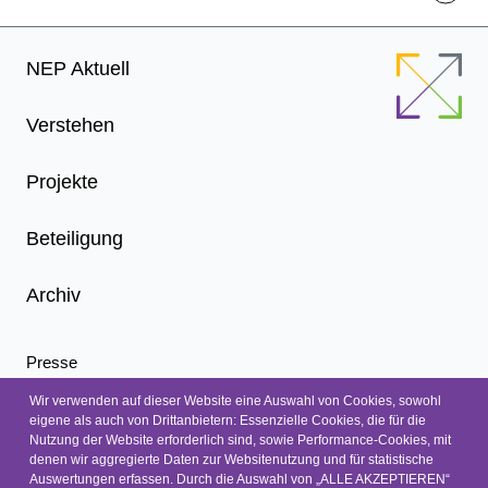
Kapitel 3.3)
Auswirkungen reduzierter Schwungmasse auf
einen stabilen Netzbetrieb (zu Kapitel 4.4.2)
Footer
NEP Aktuell
Menu
Vorgehensweise zur Bestimmung der
Korridorlängen/Kostenschätzungen aus dem
Verstehen
NEP 2012 (zu Kapitel 4 und 5)
Projekte
Beteiligung
Archiv
Presse
Infoletter
Wir verwenden auf dieser Website eine Auswahl von Cookies, sowohl
eigene als auch von Drittanbietern: Essenzielle Cookies, die für die
Nachrichten
Nutzung der Website erforderlich sind, sowie Performance-Cookies, mit
Kontakt
denen wir aggregierte Daten zur Websitenutzung und für statistische
Auswertungen erfassen. Durch die Auswahl von „ALLE AKZEPTIEREN“