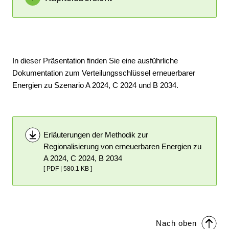
Netzanalysen (zu Kapitel 1 und 4)
Erläuterung der Methodik zur
Regionalisierung von erneuerbaren Energien
In dieser Präsentation finden Sie eine ausführliche
bei B 2024 (zu Kapitel 2.4.1)
Dokumentation zum Verteilungsschlüssel erneuerbarer
Erläuterung der Methodik zur
Energien zu Szenario A 2024, C 2024 und B 2034.
Regionalisierung von erneuerbaren Energien
zu A 2024, C 2024 und B 2034 (zu Kapitel
2.4.1)
Installierte Leistungen je Bundesland und
Erläuterungen der Methodik zur
Szenario (zu Kapitel 2.4.2)
Regionalisierung von erneuerbaren Energien zu
Energiesalden ausgewählter europäischer
A 2024, C 2024, B 2034
Regionen je Szenario (zu Kapitel 3.2.1)
[ PDF | 580.1 KB ]
Das Optimierungsverfahren (zu Kapitel 3.1)
KWK-Modellierung in der Marktsimulation (zu
Kapitel 3.2.3)
Aufbereitung für Netzberechnungen (zu
Nach oben