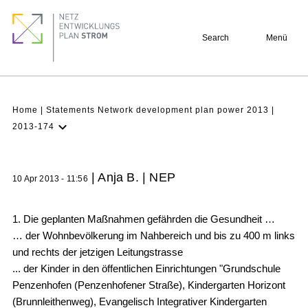
Skip
Footer
to
quick
Search
Menü
main
links
content
Breadcrumb
Home
Statements Network development plan power 2013
2013-174
Latest NDP
Background
| Anja B. | NEP
10 Apr 2013 - 11:56
Participation
Archive
1. Die geplanten Maßnahmen gefährden die Gesundheit …
… der Wohnbevölkerung im Nahbereich und bis zu 400 m links
und rechts der jetzigen Leitungstrasse
... der Kinder in den öffentlichen Einrichtungen "Grundschule
Penzenhofen (Penzenhofener Straße), Kindergarten Horizont
(Brunnleithenweg), Evangelisch Integrativer Kindergarten