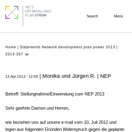
Skip
Footer
to
quick
Search
Menü
main
links
content
Breadcrumb
Home
Statements Network development plan power 2013
2013-367
Latest NDP
Background
| Monika und Jürgen R. | NEP
13 Apr 2013 - 12:08
Participation
Archive
Betreff: Stellungnahme/Einwendung zum NEP 2013
Sehr geehrte Damen und Herren,
wie beziehen uns auf unsere e-mail vom 10. Juli 2012 und
legen aus folgenden Gründen Widerspruch gegen die geplante