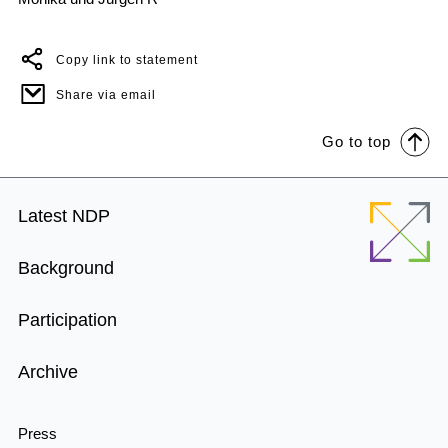
Copy link to statement
Share via email
Go to top
Footer
Latest NDP
Menu
Background
Participation
Archive
Press