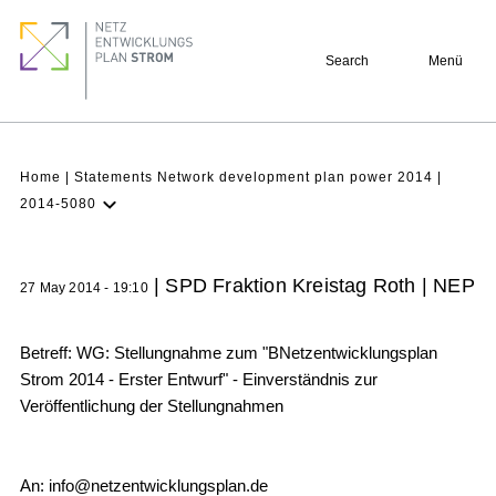
Skip
Footer
to
quick
Search
Menü
main
links
content
Breadcrumb
Home
Statements Network development plan power 2014
2014-5080
Latest NDP
Background
| SPD Fraktion Kreistag Roth | NEP
27 May 2014 - 19:10
Participation
Archive
Betreff: WG: Stellungnahme zum "BNetzentwicklungsplan
Strom 2014 - Erster Entwurf" - Einverständnis zur
Veröffentlichung der Stellungnahmen
An: info@netzentwicklungsplan.de