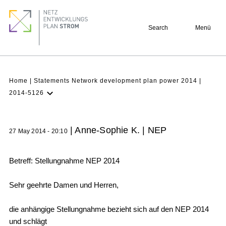
Skip
Footer
to
quick
Search
Menü
main
links
content
Breadcrumb
Home
Statements Network development plan power 2014
2014-5126
Latest NDP
Background
| Anne-Sophie K. | NEP
27 May 2014 - 20:10
Participation
Archive
Betreff: Stellungnahme NEP 2014
Sehr geehrte Damen und Herren,
die anhängige Stellungnahme bezieht sich auf den NEP 2014
und schlägt