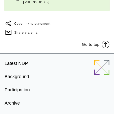
[ PDF | 365.01 KB ]
Copy link to statement
Share via email
Go to top
Footer
Latest NDP
Menu
Background
Participation
Archive