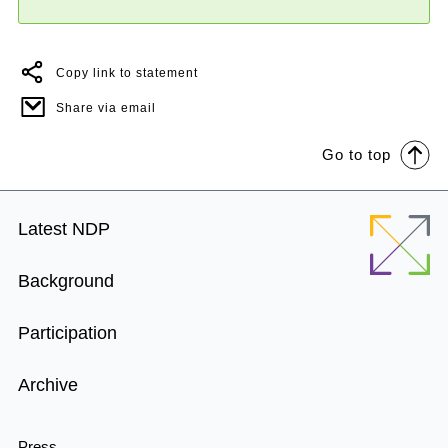
Copy link to statement
Share via email
Go to top
Footer
Latest NDP
Menu
Background
Participation
Archive
Press