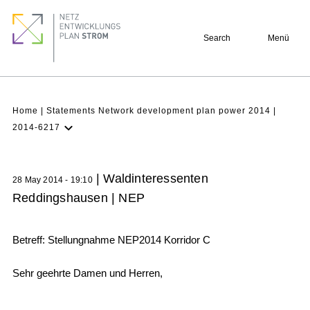
Skip
Footer
to
quick
Search
Menü
main
links
content
Breadcrumb
Home
Statements Network development plan power 2014
2014-6217
Latest NDP
Background
| Waldinteressenten
28 May 2014 - 19:10
Participation
Reddingshausen | NEP
Archive
Betreff: Stellungnahme NEP2014 Korridor C
Sehr geehrte Damen und Herren,