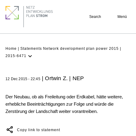
Skip
Footer
to
quick
Search
Menü
main
links
content
Breadcrumb
Home
Statements Network development plan power 2015
2015-6471
Latest NDP
Background
| Ortwin Z. | NEP
12 Dec 2015 - 22:45
Participation
Archive
Der Neubau, ob als Freileitung oder Erdkabel, hätte weitere,
erhebliche Beeinträchtigungen zur Folge und würde die
Zerstörung der Landschaft weiter vorantreiben.
Copy link to statement