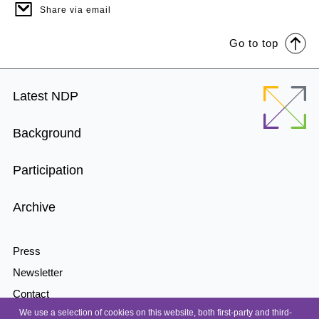
Share via email
Go to top
Footer
Latest NDP
Menu
Background
Participation
Archive
Press
Newsletter
Contact
We use a selection of cookies on this website, both first-party and third-
Accessibility