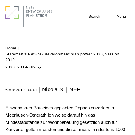
Skip
Footer
to
quick
Search
Menü
main
links
content
Breadcrumb
Home
Statements Network development plan power 2030, version
2019
2030_2019-889
Latest NDP
Background
| Nicola S. | NEP
5 Mar 2019 - 00:01
Participation
Archive
Einwand zum Bau eines geplanten Doppelkonverters in
Meerbusch-Osterath Ich weise darauf hin das
Mindestabstände zur Wohnbebauung gesetzlich auch für
Konverter gelten müssten und dieser muss mindestens 1000