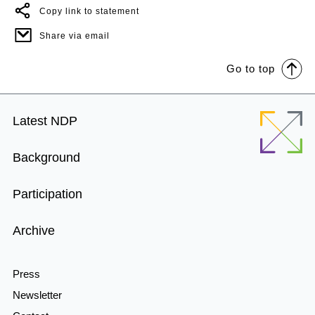
Copy link to statement
Share via email
Go to top
Footer
Latest NDP
Menu
Background
Participation
Archive
Press
Newsletter