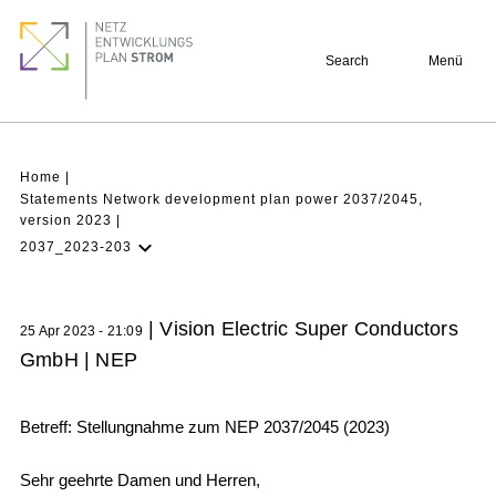
Skip
Footer
to
quick
Search
Menü
main
links
content
Breadcrumb
Home
Statements Network development plan power 2037/2045,
version 2023
2037_2023-203
Latest NDP
Background
| Vision Electric Super Conductors
25 Apr 2023 - 21:09
Participation
GmbH | NEP
Archive
Betreff: Stellungnahme zum NEP 2037/2045 (2023)
Sehr geehrte Damen und Herren,