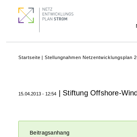
Direkt
Footer
Footer
zum
Menu
quick
Inhalt
links
Subnavigation
(Main)
Pfadnavigation
Startseite
Stellungnahmen Netzentwicklungsplan 
| Stiftung Offshore-Win
15.04.2013 - 12:54
Beitragsanhang