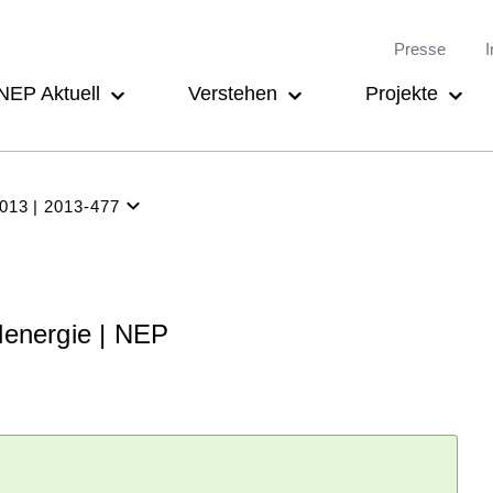
Meta-
Main
Presse
I
Navigation
navigation
NEP Aktuell
Verstehen
Projekte
2013
2013-477
NEP
Aktuell
Verstehen
denergie | NEP
Projekte
Beteiligung
Archiv