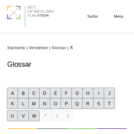
Direkt
Footer
zum
quick
Suche
Menü
Inhalt
links
X
Pfadnavigation
Startseite
Verstehen
Glossar
Glossar
A
B
C
D
E
F
G
H
I
J
K
L
M
N
O
P
Q
R
S
T
X
U
V
W
Y
Z