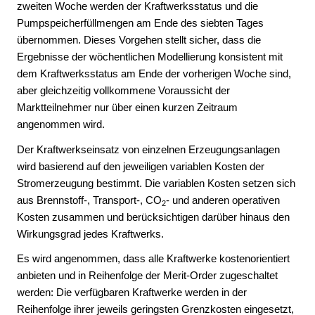
zweiten Woche werden der Kraftwerksstatus und die
Vorgehensweise zur Bestimmung der
Korridorlängen/Kostenschätzungen aus dem
Pumpspeicherfüllmengen am Ende des siebten Tages
NEP 2012 (zu Kapitel 4 und 5)
übernommen. Dieses Vorgehen stellt sicher, dass die
Ergebnisse der wöchentlichen Modellierung konsistent mit
dem Kraftwerksstatus am Ende der vorherigen Woche sind,
aber gleichzeitig vollkommene Voraussicht der
Marktteilnehmer nur über einen kurzen Zeitraum
angenommen wird.
Der Kraftwerkseinsatz von einzelnen Erzeugungsanlagen
wird basierend auf den jeweiligen variablen Kosten der
Stromerzeugung bestimmt. Die variablen Kosten setzen sich
aus Brennstoff-, Transport-, CO
- und anderen operativen
2
Kosten zusammen und berücksichtigen darüber hinaus den
Wirkungsgrad jedes Kraftwerks.
Es wird angenommen, dass alle Kraftwerke kostenorientiert
anbieten und in Reihenfolge der Merit-Order zugeschaltet
werden: Die verfügbaren Kraftwerke werden in der
Reihenfolge ihrer jeweils geringsten Grenzkosten eingesetzt,