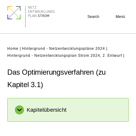
Skip
Footer
to
quick
Search
Menü
main
links
content
Breadcrumb
Home
Hintergrund - Netzentwicklungspläne 2024
Hintergrund - Netzentwicklungsplan Strom 2024, 2. Entwurf
Das Optimierungsverfahren (zu
Kapitel 3.1)
Kapitelübersicht
Netzanalysen (zu Kapitel 1 und 4)
Erläuterung der Methodik zur