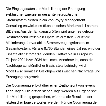
Regionalisierung von erneuerbaren Energien
Die Eingangsdaten zur Modellierung der Erzeugung
bei B 2024 (zu Kapitel 2.4.1)
elektrischer Energie im gesamten europäischen
Erläuterung der Methodik zur
Stromsystem fließen in ein von Pöyry Management
Regionalisierung von erneuerbaren Energien
Consulting entwickeltes ökonomisches Marktmodell namens
zu A 2024, C 2024 und B 2034 (zu Kapitel
2.4.1)
BID3 ein. Aus den Eingangsgrößen wird unter festgelegten
Restriktionen/Profilen ein Optimum ermittelt: Ziel ist die
Installierte Leistungen je Bundesland und
Minimierung der variablen Stromerzeugungskosten im
Szenario (zu Kapitel 2.4.2)
Gesamtsystem. Für alle 8.760 Stunden eines Jahres wird der
Energiesalden ausgewählter europäischer
Einsatz aller stromerzeugenden Kraftwerke in Europa im
Regionen je Szenario (zu Kapitel 3.2.1)
Zieljahr 2024 bzw. 2034 bestimmt. Annahme ist, dass die
Das Optimierungsverfahren (zu Kapitel 3.1)
Nachfrage auf stündlicher Basis stets befriedigt wird. Im
Modell wird somit ein Gleichgewicht zwischen Nachfrage und
KWK-Modellierung in der Marktsimulation (zu
Kapitel 3.2.3)
Erzeugung hergestellt.
Aufbereitung für Netzberechnungen (zu
Die Optimierung erfolgt über einen Zeithorizont von jeweils
Kapitel 3.3)
zehn Tagen. Die ersten sieben Tage werden als Ergebnisse
Auswirkungen reduzierter Schwungmasse auf
der Modellierung gespeichert, während die Resultate der
einen stabilen Netzbetrieb (zu Kapitel 4.4.2)
letzten drei Tage verworfen werden. Für die Optimierung der