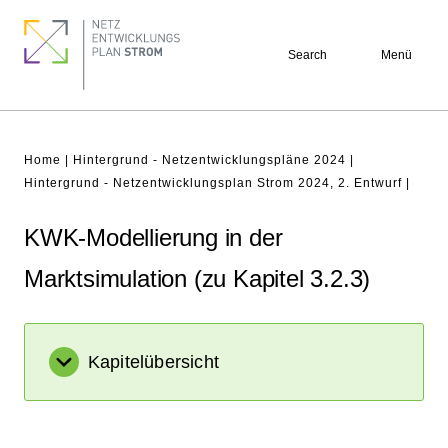
Skip
Footer
to
quick
Search
Menü
main
links
content
Breadcrumb
Home
Hintergrund - Netzentwicklungspläne 2024
Hintergrund - Netzentwicklungsplan Strom 2024, 2. Entwurf
KWK-Modellierung in der
Marktsimulation (zu Kapitel 3.2.3)
Kapitelübersicht
Netzanalysen (zu Kapitel 1 und 4)
Erläuterung der Methodik zur