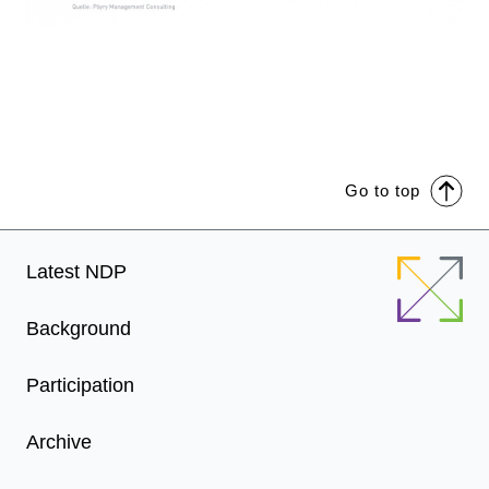
Go to top
Footer
Latest NDP
Menu
Background
Participation
Archive