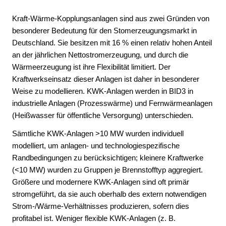
Regionalisierung von erneuerbaren Energien
Kraft-Wärme-Kopplungsanlagen sind aus zwei Gründen von
bei B 2024 (zu Kapitel 2.4.1)
besonderer Bedeutung für den Stomerzeugungsmarkt in
Erläuterung der Methodik zur
Deutschland. Sie besitzen mit 16 % einen relativ hohen Anteil
Regionalisierung von erneuerbaren Energien
an der jährlichen Nettostromerzeugung, und durch die
zu A 2024, C 2024 und B 2034 (zu Kapitel
2.4.1)
Wärmeerzeugung ist ihre Flexibilität limitiert. Der
Kraftwerkseinsatz dieser Anlagen ist daher in besonderer
Installierte Leistungen je Bundesland und
Weise zu modellieren. KWK-Anlagen werden in BID3 in
Szenario (zu Kapitel 2.4.2)
industrielle Anlagen (Prozesswärme) und Fernwärmeanlagen
Energiesalden ausgewählter europäischer
(Heißwasser für öffentliche Versorgung) unterschieden.
Regionen je Szenario (zu Kapitel 3.2.1)
Sämtliche KWK-Anlagen >10 MW wurden individuell
Das Optimierungsverfahren (zu Kapitel 3.1)
modelliert, um anlagen- und technologiespezifische
KWK-Modellierung in der Marktsimulation (zu
Randbedingungen zu berücksichtigen; kleinere Kraftwerke
Kapitel 3.2.3)
(<10 MW) wurden zu Gruppen je Brennstofftyp aggregiert.
Aufbereitung für Netzberechnungen (zu
Größere und modernere KWK-Anlagen sind oft primär
Kapitel 3.3)
stromgeführt, da sie auch oberhalb des extern notwendigen
Auswirkungen reduzierter Schwungmasse auf
Strom-/Wärme-Verhältnisses produzieren, sofern dies
einen stabilen Netzbetrieb (zu Kapitel 4.4.2)
profitabel ist. Weniger flexible KWK-Anlagen (z. B.