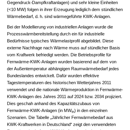
Gegendruck-Dampfkraftanlagen) und sehr kleine Einheiten
Vorgehensweise zur Bestimmung der
Korridorlängen/Kostenschätzungen aus dem
(<10 MW) folgen in ihrer Erzeugung lediglich dem stündlichen
NEP 2012 (zu Kapitel 4 und 5)
Wärmebedarf, d. h. sind wärmegeführte KWK-Anlagen.
Bei der Modellierung von industriellen Anlagen wurde die
Prozesswärmbereitstellung durch ein für industrielle
Bedürfnisse typisches Wärmelastprofil abgebildet. Diese
externe Nachfrage nach Wärme muss auf stündlicher Basis
vom Kraftwerk befriedigt werden. Die Betriebsprofile für
Fernwärme-KWK-Anlagen wurden basierend auf dem von
der Außentemperatur abhängigen Raumwärmebedarf jedes
Bundeslandes entwickelt. Dafür wurden effektive
Tagestemperaturen des historischen Wetterjahres 2011
verwendet und die nationale Wärmeproduktion in Fernwärme-
KWK-Anlagen des Jahres 2011 auf 2024 bzw. 2034 projiziert.
Dies geschah anhand des Kapazitätszubaus von
Fernwärme-KWK-Anlagen (in MW
) in den einzelnen
th
Szenarien. Die Tabelle „Jährlicher Fernwärmebedarf aus
KWK-Kraftwerken in Deutschland“ zeigt den verwendeten