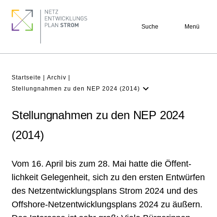
Direkt
Seitennummerierung
Footer
zum
quick
Suche
Menü
Inhalt
links
Pfadnavigation
Startseite
Archiv
Stellungnahmen zu den NEP 2024 (2014)
Stellungnahmen zum NEP 2037/2045
(2023)
Stellungnahmen zu den NEP 2024
Stellungnahmen zum NEP 2035 (2021)
(2014)
Stellungnahmen zum NEP 2030 (2019)
Stellungnahmen zu den NEP 2030 (2017)
Vom 16. April bis zum 28. Mai hatte die Öffent­
lichkeit Gelegen­heit, sich zu den ersten Ent­würfen
Stellungnahmen zu den NEP 2025 (2015)
des Netz­ent­wick­lungs­plans Strom 2024 und des
Stellungnahmen zu den NEP 2023 (2013)
Offshore-Netz­ent­wick­lungs­plans 2024 zu äußern.
Stellungnahmen zum NEP 2022 (2012)