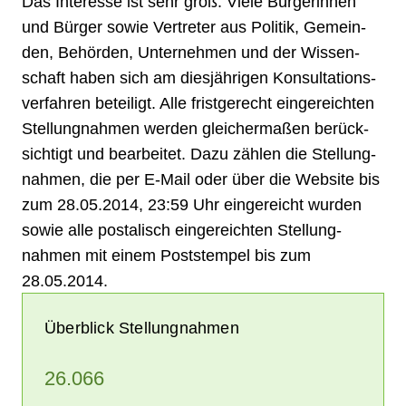
Das Interesse ist sehr groß: Viele Bürger­innen
und Bürger sowie Ver­treter aus Politik, Gemein­
den, Behör­den, Unter­nehmen und der Wissen­
schaft haben sich am dies­jährigen Konsul­tations­
verfahren beteiligt. Alle frist­gerecht einge­reichten
Stellung­nahmen werden gleicher­maßen berück­
sichtigt und bear­beitet. Dazu zählen die Stellung­
nahmen, die per E-Mail oder über die Web­site bis
zum 28.05.2014, 23:59 Uhr einge­reicht wurden
sowie alle posta­lisch einge­reichten Stellung­
nahmen mit einem Post­stempel bis zum
28.05.2014.
Überblick Stellungnahmen
26.066