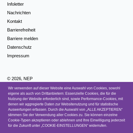
Infoletter
Nachrichten
Kontakt
Barrierefreiheit
Barriere melden
Datenschutz
Impressum
© 2026, NEP
Wir verwenden auf dieser Website eine Auswahl von Cookies, sowohl
eigene als auch von Drittanbietern: Essenzielle Cookies, die für die
Nutzung der Website erforderlich sind, sowie Performance-Cookies, mit
denen wir aggregierte Daten zur Websitenutzung und für statistische
Auswertungen erfassen. Durch die Auswahl von „ALLE AKZEPTIEREN“
stimmen Sie der Verwendung aller Cookies zu. Sie können einzelne
Cookie-Typen akzeptieren oder ablehnen und Ihre Einwilligung jederzeit
für die Zukunft unter „COOKIE-EINSTELLUNGEN“ widerrufen.