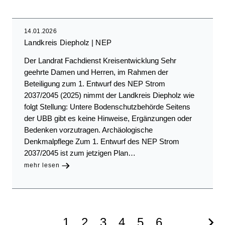
14.01.2026
Landkreis Diepholz
NEP
Der Landrat Fachdienst Kreisentwicklung Sehr
geehrte Damen und Herren, im Rahmen der
Beteiligung zum 1. Entwurf des NEP Strom
2037/2045 (2025) nimmt der Landkreis Diepholz wie
folgt Stellung: Untere Bodenschutzbehörde Seitens
der UBB gibt es keine Hinweise, Ergänzungen oder
Bedenken vorzutragen. Archäologische
Denkmalpflege Zum 1. Entwurf des NEP Strom
2037/2045 ist zum jetzigen Plan…
mehr lesen
Aktuelle
1
Page
2
Page
3
Page
4
Page
5
Page
6
Näc