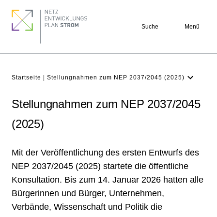
Direkt
Seitennummerierung
Footer
zum
quick
Suche
Menü
Inhalt
links
Pfadnavigation
Startseite
Stellungnahmen zum NEP 2037/2045 (2025)
Laufende Beteiligung und Einsicht
Stellungnahmen zum NEP 2037/2045
Beteiligungsmöglichkeiten
(2025)
Marktabfrage für Infrastrukturbedarfe
Mit der Veröffentlichung des ersten Entwurfs des
NEP 2037/2045 (2025) startete die öffentliche
Konsultation. Bis zum 14. Januar 2026 hatten alle
Bürgerinnen und Bürger, Unternehmen,
Verbände, Wissenschaft und Politik die